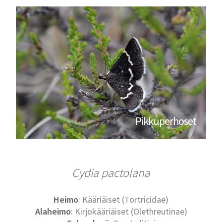
Pikkuperhoset
Cydia pactolana
Heimo
: Kääriäiset (Tortricidae)
Alaheimo
: Kirjokääriäiset (Olethreutinae)