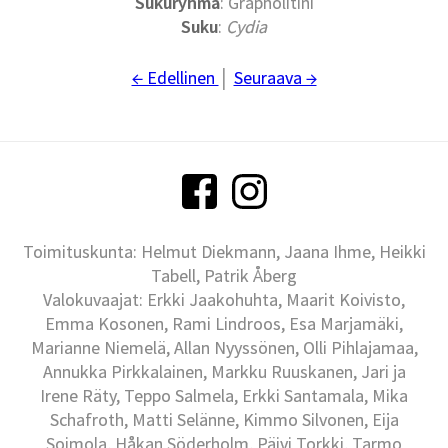
Sukuryhmä
: Grapholitini
Suku
:
Cydia
← Edellinen
│
Seuraava →
Toimituskunta: Helmut Diekmann, Jaana Ihme, Heikki
Tabell, Patrik Åberg
Valokuvaajat: Erkki Jaakohuhta, Maarit Koivisto,
Emma Kosonen, Rami Lindroos, Esa Marjamäki,
Marianne Niemelä, Allan Nyyssönen, Olli Pihlajamaa,
Annukka Pirkkalainen, Markku Ruuskanen, Jari ja
Irene Räty, Teppo Salmela, Erkki Santamala, Mika
Schafroth, Matti Selänne, Kimmo Silvonen, Eija
Soimola, Håkan Söderholm, Päivi Torkki, Tarmo