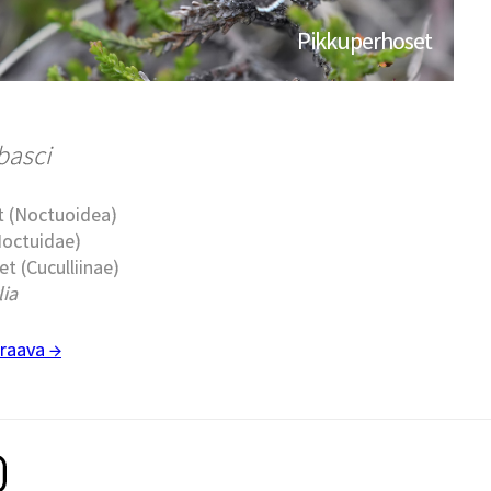
Pikkuperhoset
basci
t (Noctuoidea)
Noctuidae)
t (Cuculliinae)
lia
raava →