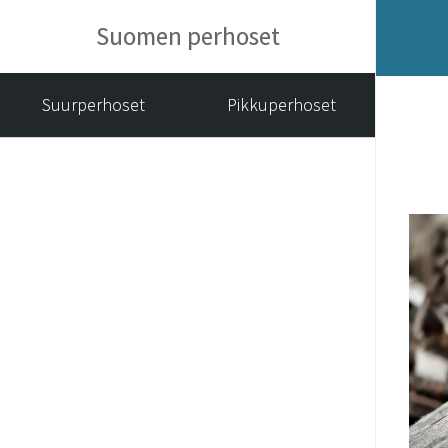
Suomen perhoset
Suurperhoset
Pikkuperhoset