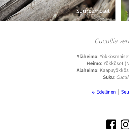
Suurperhoset
Cucullia ver
Yläheimo
: Yökkösmaise
Heimo
: Yökköset (
Alaheimo
: Kaapuyökköse
Suku
:
Cucul
← Edellinen
│
Seu