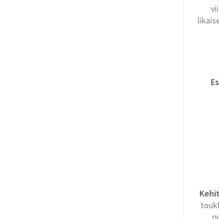
vi
likai
Es
Kehi
touk
p