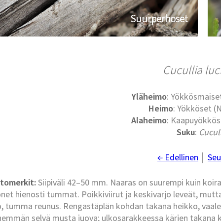
Suurperhoset
Cucullia luc
Yläheimo
: Yökkösmaise
Heimo
: Yökköset (
Alaheimo
: Kaapuyökköse
Suku
:
Cucul
← Edellinen
│
Seu
tomerkit:
Siipiväli 42–50 mm. Naaras on suurempi kuin koi
net hienosti tummat. Poikkiviirut ja keskivarjo leveät, mutt
o, tumma reunus. Rengastäplän kohdan takana heikko, vaal
ähemmän selvä musta juova; ulkosarakkeessa kärjen takana k