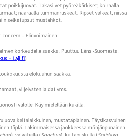
tat poikkijuovat. Takasiivet pyöreäkärkiset; koiraalla
armaat; naaraalla tummanruskeat. Ripset valkeat, niissä
iin selkätupsut mustahkot.
t concern – Elinvoimainen
 Iisalmen korkeudelle saakka. Puuttuu Länsi-Suomesta.
us – Laji.fi
)
a toukokuusta elokuuhun saakka.
hamaat, viljelysten laidat yms.
onosti valolle. Käy mielellään kukilla.
vujuova keltalaikkuinen, mustatäpläinen. Täysikasvuinen
nainen täplä. Takimmaisessa jaokkeessa mönjänpunainen
acium
), valvateilla (
Sonchus
), kultapiiskulla (
Solidago