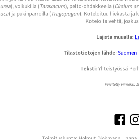
aurea
), voikukilla (
Taraxacum
), pelto-ohdakkeella (
Cirsium a
tuca
) ja pukinparroilla (
Tragopogon
). Koteloituu hiekasta ja 
Kotelo talvehtii, joskus
Lajista muualla:
L
Tilastotietojen lähde:
Suomen La
Teksti:
Yhteistyössä Per
Päivitetty viimeksi: 1
Toimituskunta: Helmut Diekmann, Jaana Ih