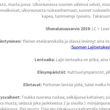
isto, musta juova. Ulkoreunassa suonien väleissä selvät, mus
senvalkoiset, ulkoreunasta ruskeanharmaat, suonet ruskeanh
kapea, tummempi tyviviiru. Takaruum
Uhanalaisuusarvio 2019:
LC = Leas
iintyminen:
Yleinen etelärannikolla ja idässä levinnyt aina
(
Suomen Lajitietokesk
Lentoaika:
Lajin lentoaika on pitkä, ain
Elinympäristöt:
Kulttuuriympäristöt, pi
Elintavat:
Perhonen lentää yöllä; tulee melko hu
tysvaiheet:
Toukka nuorena ruskea; selkäjuova keltainen; si
ka musta; selässä joka jaokkeessa 2 ja sivuilla 1 mönjänpu
oikkijuova. Pää musta. Elää elo-lokakuussa keltanoilla (
Hier