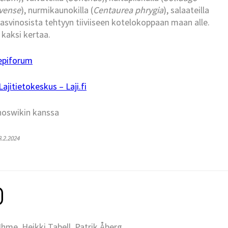
rvense
), nurmikaunokilla (
Centaurea phrygia
), salaateilla
kasvinosista tehtyyn tiiviiseen kotelokoppaan maan alle.
 kaksi kertaa.
epiforum
jitietokeskus – Laji.fi
hoswikin kanssa
8.2.2024
me, Heikki Tabell, Patrik Åberg