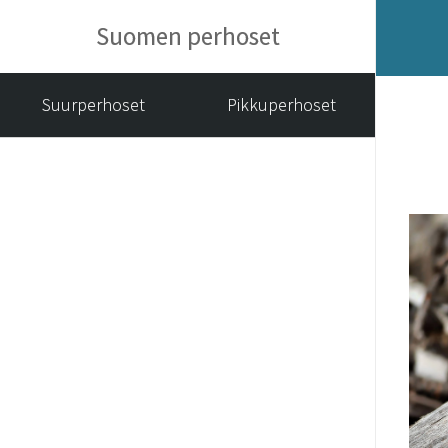
Suomen perhoset
Suurperhoset
Pikkuperhoset