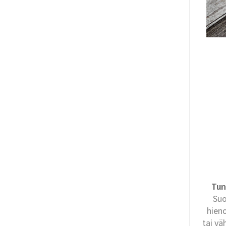
Tun
Suo
hien
tai v