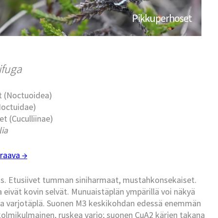
Pikkuperhoset
ifuga
t (Noctuoidea)
Noctuidae)
t (Cuculliinae)
lia
raava →
ras. Etusiivet tumman siniharmaat, mustahkonsekaiset.
a eivät kovin selvät. Munuaistäplän ympärillä voi näkyä
ea varjotäplä. Suonen M3 keskikohdan edessä enemmän
olmikulmainen, ruskea varjo; suonen CuA2 kärjen takana