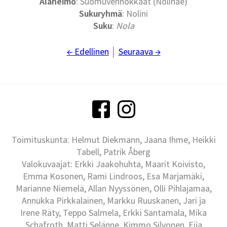
Alaheimo
: Suomuvenhokkaat (Nolinae)
Sukuryhmä
: Nolini
Suku
:
Nola
← Edellinen
│
Seuraava →
Toimituskunta: Helmut Diekmann, Jaana Ihme, Heikki
Tabell, Patrik Åberg
Valokuvaajat: Erkki Jaakohuhta, Maarit Koivisto,
Emma Kosonen, Rami Lindroos, Esa Marjamäki,
Marianne Niemelä, Allan Nyyssönen, Olli Pihlajamaa,
Annukka Pirkkalainen, Markku Ruuskanen, Jari ja
Irene Räty, Teppo Salmela, Erkki Santamala, Mika
Schafroth, Matti Selänne, Kimmo Silvonen, Eija