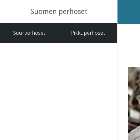
Suomen perhoset
Suurperhoset
Pikkuperhoset