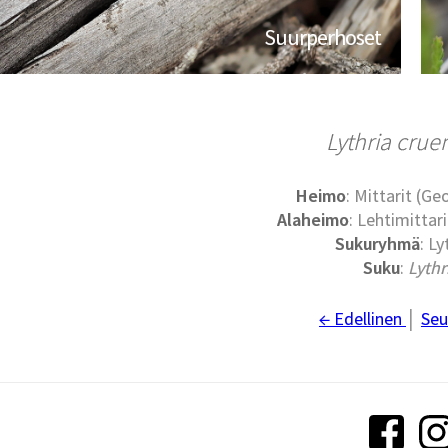
Suurperhoset
Lythria crue
Heimo
: Mittarit (G
Alaheimo
: Lehtimittari
Sukuryhmä
: Ly
Suku
:
Lythr
← Edellinen
│
Seu