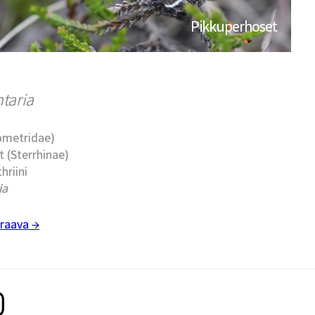
Pikkuperhoset
ntaria
eometridae)
t (Sterrhinae)
thriini
ia
raava →