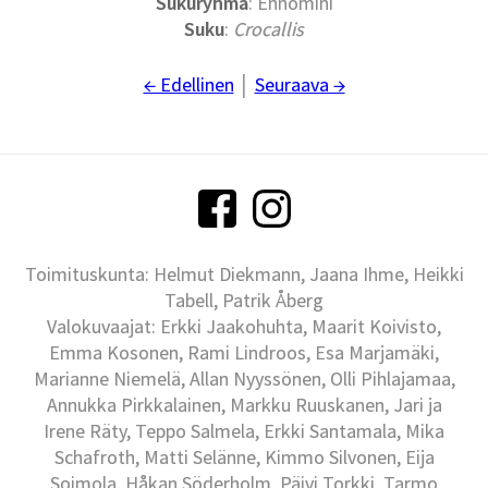
Sukuryhmä
: Ennomini
Suku
:
Crocallis
← Edellinen
│
Seuraava →
Toimituskunta: Helmut Diekmann, Jaana Ihme, Heikki
Tabell, Patrik Åberg
Valokuvaajat: Erkki Jaakohuhta, Maarit Koivisto,
Emma Kosonen, Rami Lindroos, Esa Marjamäki,
Marianne Niemelä, Allan Nyyssönen, Olli Pihlajamaa,
Annukka Pirkkalainen, Markku Ruuskanen, Jari ja
Irene Räty, Teppo Salmela, Erkki Santamala, Mika
Schafroth, Matti Selänne, Kimmo Silvonen, Eija
Soimola, Håkan Söderholm, Päivi Torkki, Tarmo