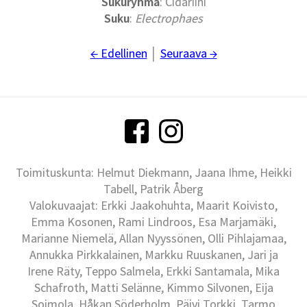
Sukuryhmä
: Cidariini
Suku
:
Electrophaes
← Edellinen
│
Seuraava →
Toimituskunta: Helmut Diekmann, Jaana Ihme, Heikki
Tabell, Patrik Åberg
Valokuvaajat: Erkki Jaakohuhta, Maarit Koivisto,
Emma Kosonen, Rami Lindroos, Esa Marjamäki,
Marianne Niemelä, Allan Nyyssönen, Olli Pihlajamaa,
Annukka Pirkkalainen, Markku Ruuskanen, Jari ja
Irene Räty, Teppo Salmela, Erkki Santamala, Mika
Schafroth, Matti Selänne, Kimmo Silvonen, Eija
Soimola, Håkan Söderholm, Päivi Torkki, Tarmo