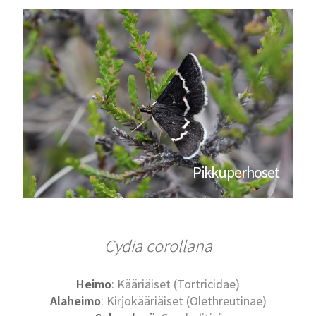
Pikkuperhoset
Cydia corollana
Heimo
: Kääriäiset (Tortricidae)
Alaheimo
: Kirjokääriäiset (Olethreutinae)