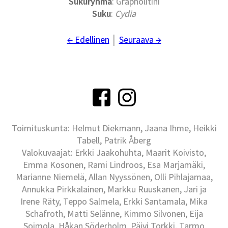
Sukuryhmä
: Grapholitini
Suku
:
Cydia
← Edellinen
│
Seuraava →
Toimituskunta: Helmut Diekmann, Jaana Ihme, Heikki
Tabell, Patrik Åberg
Valokuvaajat: Erkki Jaakohuhta, Maarit Koivisto,
Emma Kosonen, Rami Lindroos, Esa Marjamäki,
Marianne Niemelä, Allan Nyyssönen, Olli Pihlajamaa,
Annukka Pirkkalainen, Markku Ruuskanen, Jari ja
Irene Räty, Teppo Salmela, Erkki Santamala, Mika
Schafroth, Matti Selänne, Kimmo Silvonen, Eija
Soimola, Håkan Söderholm, Päivi Torkki, Tarmo