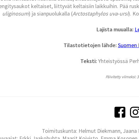
ngitysaukot keltaiset, liittyvät keltaisiin laikkuihin. Pää ru
uliginosum
) ja sianpuolukalla (
Arctostaphylos uva-ursi
). K
Lajista muualla:
L
Tilastotietojen lähde:
Suomen La
Teksti:
Yhteistyössä Per
Päivitetty viimeksi: 
Toimituskunta: Helmut Diekmann, Jaana Ih
uvaajat: Erkki Jaakohuhta, Maarit Koivisto, Emma Kosonen,