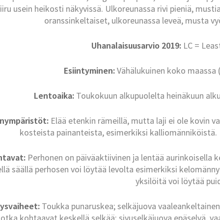
iiru usein heikosti näkyvissä. Ulkoreunassa rivi pieniä, musti
oranssinkeltaiset, ulkoreunassa leveä, musta vy
Uhanalaisuusarvio 2019:
LC = Leas
Esiintyminen:
Vähälukuinen koko maassa 
Lentoaika:
Toukokuun alkupuolelta heinäkuun alku
inympäristöt:
Elää etenkin rämeillä, mutta laji ei ole kovin va
kosteista painanteista, esimerkiksi kalliomänniköistä. P
ntavat:
Perhonen on päiväaktiivinen ja lentää aurinkoisella ke
ellä säällä perhosen voi löytää levolta esimerkiksi kelomänny
yksilöitä voi löytää pui
ysvaiheet:
Toukka punaruskea; selkäjuova vaaleankeltainen, 
jotka kohtaavat keskellä selkää; sivuselkäjuova epäselvä, va