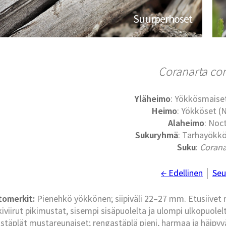
Suurperhoset
Coranarta cor
Yläheimo
: Yökkösmaise
Heimo
: Yökköset (
Alaheimo
: Noc
Sukuryhmä
: Tarhayökkö
Suku
:
Corana
← Edellinen
│
Seu
tomerkit:
Pienehkö yökkönen; siipiväli 22–27 mm. Etusiivet 
iviirut pikimustat, sisempi sisäpuolelta ja ulompi ulkopuol
täplät mustareunaiset; rengastäplä pieni, harmaa ja häipyvä