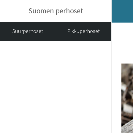
Suomen perhoset
Suurperhoset
Pikkuperhoset