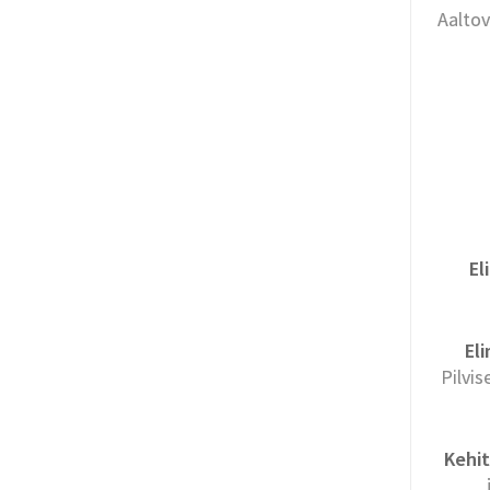
Aaltov
El
Eli
Pilvis
Kehit