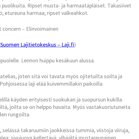
a puolikuita. Ripset musta- ja harmaatäpläiset. Takasiivet
ö; etureuna harmaa; ripset valkeahkot.
t concern – Elinvoimainen
(
Suomen Lajitietokeskus – Laji.fi
)
puolelle. Lennon huippu kesäkuun alussa.
atelias, joten sitä voi tavata myös ojitetuilta soilta ja
ohjoisessa laji elää kuivemmillakin paikoilla.
lillä käyden erityisesti suokukan ja suopursun kukilla.
iltä, joilta se on helppo havaita. Myös vastakuoriutuneita
den rungoilta.
selässä takaruumiin jaokkeissa tummia, viistoja viiruja,
alea; sivujuova kellertävä, ylhäältä mustareunainen.