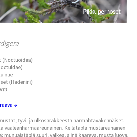
Pikkuperhoset
digera
t (Noctuoidea)
Noctuidae)
tuinae
set (Hadenini)
rta
raava →
mustat, tyvi- ja ulkosarakkeesta harmahtavakehnäiset.
elta vaaleanharmaareunainen. Keilatäplä mustareunainen.
; munuaistäplä suuri, valkea, siinä kaareva, musta juova.