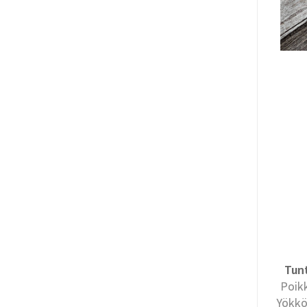
Tun
Poikk
Yökkös