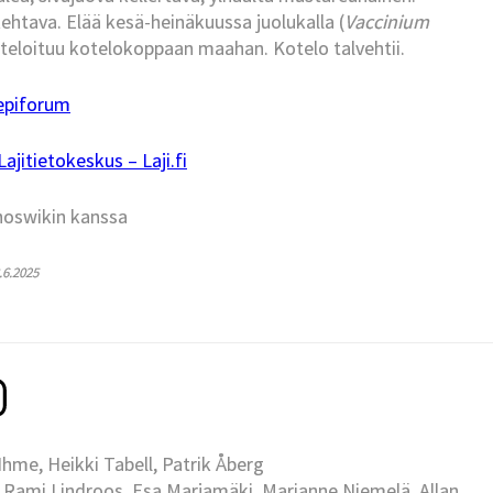
skehtava. Elää kesä-heinäkuussa juolukalla (
Vaccinium
oteloituu kotelokoppaan maahan. Kotelo talvehtii.
epiforum
jitietokeskus – Laji.fi
hoswikin kanssa
3.6.2025
me, Heikki Tabell, Patrik Åberg
 Rami Lindroos, Esa Marjamäki, Marianne Niemelä, Allan