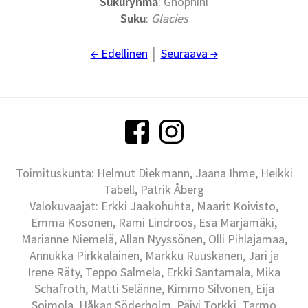
Sukuryhmä
: Gnophini
Suku
:
Glacies
← Edellinen
│
Seuraava →
Toimituskunta: Helmut Diekmann, Jaana Ihme, Heikki
Tabell, Patrik Åberg
Valokuvaajat: Erkki Jaakohuhta, Maarit Koivisto,
Emma Kosonen, Rami Lindroos, Esa Marjamäki,
Marianne Niemelä, Allan Nyyssönen, Olli Pihlajamaa,
Annukka Pirkkalainen, Markku Ruuskanen, Jari ja
Irene Räty, Teppo Salmela, Erkki Santamala, Mika
Schafroth, Matti Selänne, Kimmo Silvonen, Eija
Soimola, Håkan Söderholm, Päivi Torkki, Tarmo