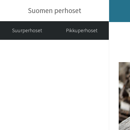
Suomen perhoset
Suurperhoset
Pikkuperhoset