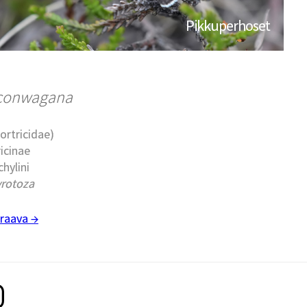
Pikkuperhoset
 conwagana
Tortricidae)
ricinae
chylini
rotoza
raava →