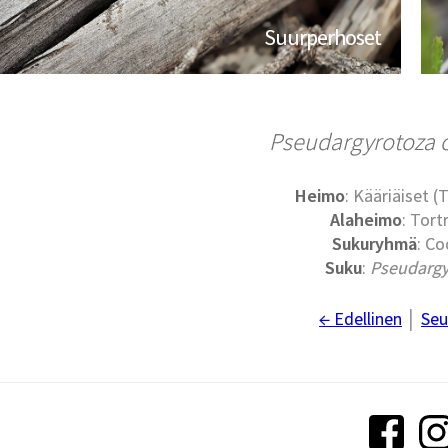
Suurperhoset
Pseudargyrotoza
Heimo
: Kääriäiset (
Alaheimo
: Tort
Sukuryhmä
: Co
Suku
:
Pseudargy
← Edellinen
│
Seu