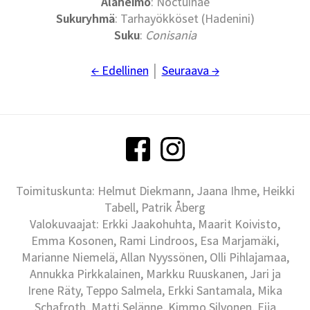
Alaheimo
: Noctuinae
Sukuryhmä
: Tarhayökköset (Hadenini)
Suku
:
Conisania
← Edellinen
│
Seuraava →
Toimituskunta: Helmut Diekmann, Jaana Ihme, Heikki
Tabell, Patrik Åberg
Valokuvaajat: Erkki Jaakohuhta, Maarit Koivisto,
Emma Kosonen, Rami Lindroos, Esa Marjamäki,
Marianne Niemelä, Allan Nyyssönen, Olli Pihlajamaa,
Annukka Pirkkalainen, Markku Ruuskanen, Jari ja
Irene Räty, Teppo Salmela, Erkki Santamala, Mika
Schafroth, Matti Selänne, Kimmo Silvonen, Eija