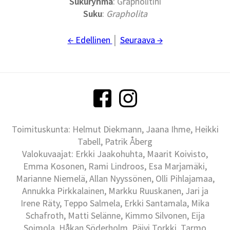
Sukuryhmä
: Grapholitini
Suku
:
Grapholita
← Edellinen
│
Seuraava →
Toimituskunta: Helmut Diekmann, Jaana Ihme, Heikki
Tabell, Patrik Åberg
Valokuvaajat: Erkki Jaakohuhta, Maarit Koivisto,
Emma Kosonen, Rami Lindroos, Esa Marjamäki,
Marianne Niemelä, Allan Nyyssönen, Olli Pihlajamaa,
Annukka Pirkkalainen, Markku Ruuskanen, Jari ja
Irene Räty, Teppo Salmela, Erkki Santamala, Mika
Schafroth, Matti Selänne, Kimmo Silvonen, Eija
Soimola, Håkan Söderholm, Päivi Torkki, Tarmo