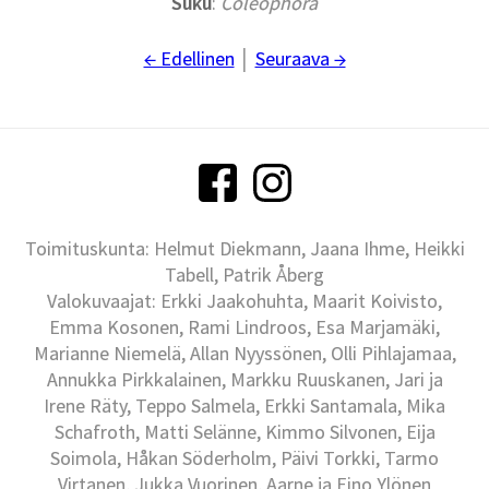
Suku
:
Coleophora
← Edellinen
│
Seuraava →
Toimituskunta: Helmut Diekmann, Jaana Ihme, Heikki
Tabell, Patrik Åberg
Valokuvaajat: Erkki Jaakohuhta, Maarit Koivisto,
Emma Kosonen, Rami Lindroos, Esa Marjamäki,
Marianne Niemelä, Allan Nyyssönen, Olli Pihlajamaa,
Annukka Pirkkalainen, Markku Ruuskanen, Jari ja
Irene Räty, Teppo Salmela, Erkki Santamala, Mika
Schafroth, Matti Selänne, Kimmo Silvonen, Eija
Soimola, Håkan Söderholm, Päivi Torkki, Tarmo
Virtanen, Jukka Vuorinen, Aarne ja Eino Ylönen