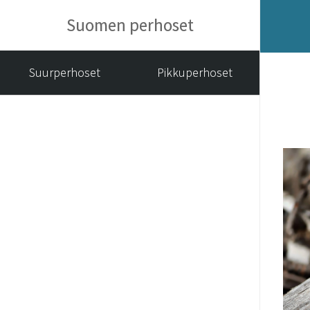
Suomen perhoset
Suurperhoset
Pikkuperhoset