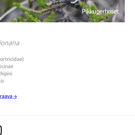
Pikkuperhoset
cionana
Tortricidae)
ricinae
chipini
is
raava →