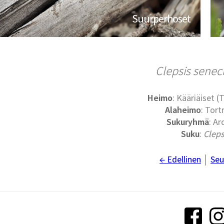
Suurperhoset
Clepsis sene
Heimo
: Kääriäiset (
Alaheimo
: Tort
Sukuryhmä
: Ar
Suku
:
Cleps
← Edellinen
│
Seu