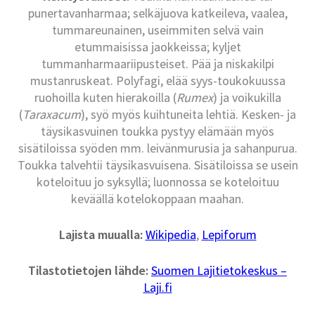
punertavanharmaa; selkäjuova katkeileva, vaalea,
tummareunainen, useimmiten selvä vain
etummaisissa jaokkeissa; kyljet
tummanharmaariipusteiset. Pää ja niskakilpi
mustanruskeat. Polyfagi, elää syys-toukokuussa
ruohoilla kuten hierakoilla (
Rumex
) ja voikukilla
(
Taraxacum
), syö myös kuihtuneita lehtiä. Kesken- ja
täysikasvuinen toukka pystyy elämään myös
sisätiloissa syöden mm. leivänmurusia ja sahanpurua.
Toukka talvehtii täysikasvuisena. Sisätiloissa se usein
koteloituu jo syksyllä; luonnossa se koteloituu
keväällä kotelokoppaan maahan.
Lajista muualla:
Wikipedia
,
Lepiforum
Tilastotietojen lähde:
Suomen Lajitietokeskus –
Laji.fi