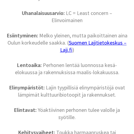
Uhanalaisuusarvio:
LC = Least concern –
Elinvoimainen
Esiintyminen:
Melko yleinen, mutta paikoittainen aina
Oulun korkeudelle saakka. (
Suomen Lajitietokeskus –
Laji.fi
)
Lentoaika:
Perhonen lentää luonnossa kesä-
elokuussa ja rakennuksissa maalis-lokakuussa.
Elinympäristöt:
Lajin tyypillisiä elinympäristöjä ovat
lämpimät kulttuuribiotoopit ja rakennukset.
Elintavat:
Yöaktiivinen perhonen tulee valolle ja
syötille.
Kehitysvaiheet:
Toukka harmaanruskea tai