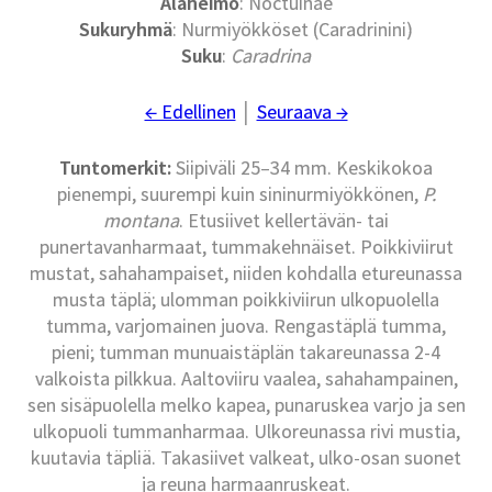
Alaheimo
: Noctuinae
Sukuryhmä
: Nurmiyökköset (Caradrinini)
Suku
:
Caradrina
← Edellinen
│
Seuraava →
Tuntomerkit:
Siipiväli 25–34 mm. Keskikokoa
pienempi, suurempi kuin sininurmiyökkönen,
P.
montana
. Etusiivet kellertävän- tai
punertavanharmaat, tummakehnäiset. Poikkiviirut
mustat, sahahampaiset, niiden kohdalla etureunassa
musta täplä; ulomman poikkiviirun ulkopuolella
tumma, varjomainen juova. Rengastäplä tumma,
pieni; tumman munuaistäplän takareunassa 2-4
valkoista pilkkua. Aaltoviiru vaalea, sahahampainen,
sen sisäpuolella melko kapea, punaruskea varjo ja sen
ulkopuoli tummanharmaa. Ulkoreunassa rivi mustia,
kuutavia täpliä. Takasiivet valkeat, ulko-osan suonet
ja reuna harmaanruskeat.