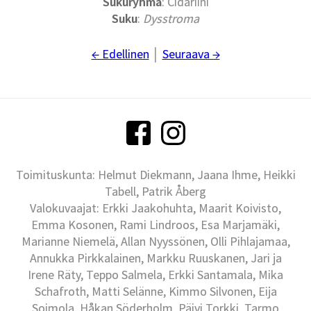
Sukuryhmä
: Cidariini
Suku
:
Dysstroma
← Edellinen
│
Seuraava →
Toimituskunta: Helmut Diekmann, Jaana Ihme, Heikki
Tabell, Patrik Åberg
Valokuvaajat: Erkki Jaakohuhta, Maarit Koivisto,
Emma Kosonen, Rami Lindroos, Esa Marjamäki,
Marianne Niemelä, Allan Nyyssönen, Olli Pihlajamaa,
Annukka Pirkkalainen, Markku Ruuskanen, Jari ja
Irene Räty, Teppo Salmela, Erkki Santamala, Mika
Schafroth, Matti Selänne, Kimmo Silvonen, Eija
Soimola, Håkan Söderholm, Päivi Torkki, Tarmo