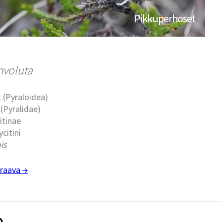
Pikkuperhoset
mvoluta
 (Pyraloidea)
(Pyralidae)
itinae
ycitini
is
raava →