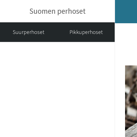
Suomen perhoset
Suurperhoset
Pikkuperhoset