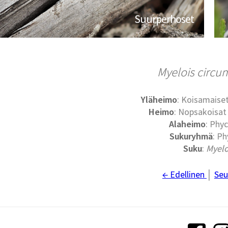
Suurperhoset
Myelois circu
Yläheimo
: Koisamaiset
Heimo
: Nopsakoisat 
Alaheimo
: Phyc
Sukuryhmä
: Ph
Suku
:
Myelo
← Edellinen
│
Seu