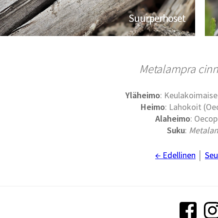
Suurperhoset
Metalampra ci
Yläheimo
: Keulakoimaise
Heimo
: Lahokoit (O
Alaheimo
: Oecop
Suku
:
Metala
← Edellinen
│
Seu