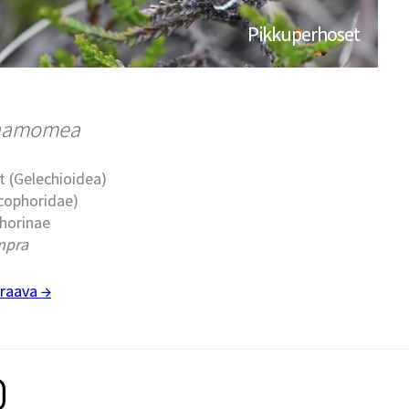
Pikkuperhoset
nnamomea
t (Gelechioidea)
ecophoridae)
horinae
mpra
raava →