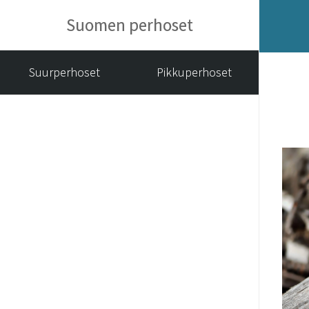
Suomen perhoset
Suurperhoset
Pikkuperhoset