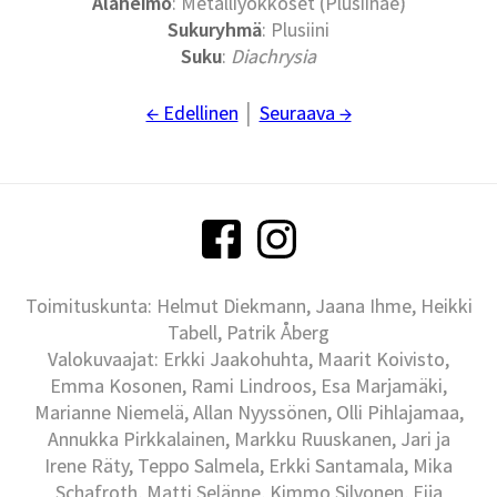
Alaheimo
: Metalliyökköset (Plusiinae)
Sukuryhmä
: Plusiini
Suku
:
Diachrysia
← Edellinen
│
Seuraava →
Toimituskunta: Helmut Diekmann, Jaana Ihme, Heikki
Tabell, Patrik Åberg
Valokuvaajat: Erkki Jaakohuhta, Maarit Koivisto,
Emma Kosonen, Rami Lindroos, Esa Marjamäki,
Marianne Niemelä, Allan Nyyssönen, Olli Pihlajamaa,
Annukka Pirkkalainen, Markku Ruuskanen, Jari ja
Irene Räty, Teppo Salmela, Erkki Santamala, Mika
Schafroth, Matti Selänne, Kimmo Silvonen, Eija