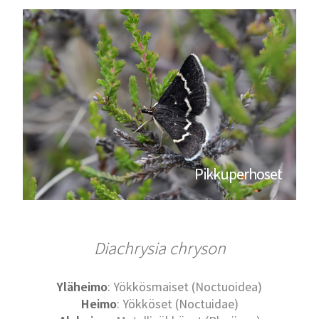
Pikkuperhoset
Diachrysia chryson
Yläheimo
: Yökkösmaiset (Noctuoidea)
Heimo
: Yökköset (Noctuidae)