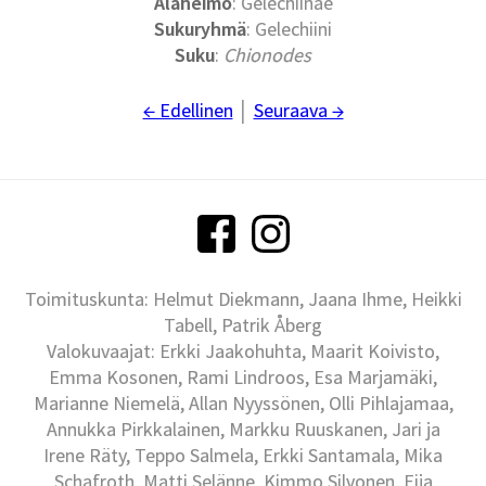
Alaheimo
: Gelechiinae
Sukuryhmä
: Gelechiini
Suku
:
Chionodes
← Edellinen
│
Seuraava →
Toimituskunta: Helmut Diekmann, Jaana Ihme, Heikki
Tabell, Patrik Åberg
Valokuvaajat: Erkki Jaakohuhta, Maarit Koivisto,
Emma Kosonen, Rami Lindroos, Esa Marjamäki,
Marianne Niemelä, Allan Nyyssönen, Olli Pihlajamaa,
Annukka Pirkkalainen, Markku Ruuskanen, Jari ja
Irene Räty, Teppo Salmela, Erkki Santamala, Mika
Schafroth, Matti Selänne, Kimmo Silvonen, Eija