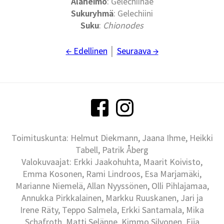
Alaheimo
: Gelechiinae
Sukuryhmä
: Gelechiini
Suku
:
Chionodes
← Edellinen
│
Seuraava →
Toimituskunta: Helmut Diekmann, Jaana Ihme, Heikki
Tabell, Patrik Åberg
Valokuvaajat: Erkki Jaakohuhta, Maarit Koivisto,
Emma Kosonen, Rami Lindroos, Esa Marjamäki,
Marianne Niemelä, Allan Nyyssönen, Olli Pihlajamaa,
Annukka Pirkkalainen, Markku Ruuskanen, Jari ja
Irene Räty, Teppo Salmela, Erkki Santamala, Mika
Schafroth, Matti Selänne, Kimmo Silvonen, Eija