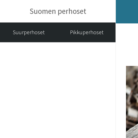
Suomen perhoset
Suurperhoset
Pikkuperhoset