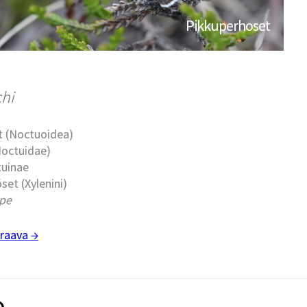
Pikkuperhoset
chi
t (Noctuoidea)
Noctuidae)
tuinae
set (Xylenini)
ype
raava →