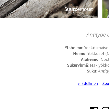
Suurperhoset
Antitype 
Yläheimo
: Yökkösmaise
Heimo
: Yökköset (
Alaheimo
: Noc
Sukuryhmä
: Mäkiyökkö
Suku
:
Antit
← Edellinen
│
Seu