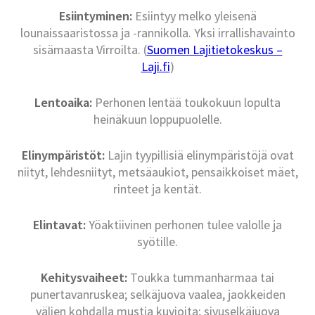
Esiintyminen:
Esiintyy melko yleisenä
lounaissaaristossa ja -rannikolla. Yksi irrallishavainto
sisämaasta Virroilta. (
Suomen Lajitietokeskus –
Laji.fi
)
Lentoaika:
Perhonen lentää toukokuun lopulta
heinäkuun loppupuolelle.
Elinympäristöt:
Lajin tyypillisiä elinympäristöjä ovat
niityt, lehdesniityt, metsäaukiot, pensaikkoiset mäet,
rinteet ja kentät.
Elintavat:
Yöaktiivinen perhonen tulee valolle ja
syötille.
Kehitysvaiheet:
Toukka tummanharmaa tai
punertavanruskea; selkäjuova vaalea, jaokkeiden
välien kohdalla mustia kuvioita; sivuselkäjuova