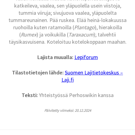
katkeileva, vaalea, sen yläpuolella usein viistoja,
tummia viiruja; sivujuova vaalea, yläpuolelta
tummareunainen. Pää ruskea. Elää heinä-lokakuussa
ruohoilla kuten ratamoilla (
Plantago
), hierakoilla
(
Rumex
) ja voikukilla (
Taraxacum
); talvehtii
täysikasvuisena. Koteloituu kotelokoppaan maahan.
Lajista muualla:
Lepiforum
Tilastotietojen lähde:
Suomen Lajitietokeskus –
Laji.fi
Teksti:
Yhteistyössä Perhoswikin kanssa
Päivitetty viimeksi: 20.12.2024