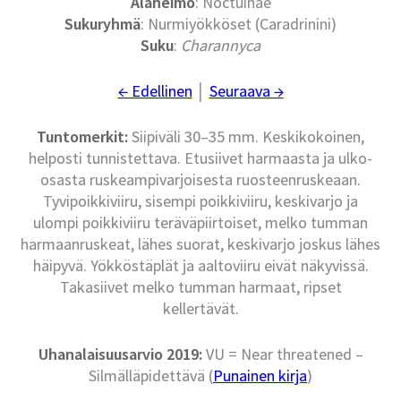
Alaheimo
: Noctuinae
Sukuryhmä
: Nurmiyökköset (Caradrinini)
Suku
:
Charannyca
← Edellinen
│
Seuraava →
Tuntomerkit:
Siipiväli 30–35 mm. Keskikokoinen,
helposti tunnistettava. Etusiivet harmaasta ja ulko-
osasta ruskeampivarjoisesta ruosteenruskeaan.
Tyvipoikkiviiru, sisempi poikkiviiru, keskivarjo ja
ulompi poikkiviiru teräväpiirtoiset, melko tumman
harmaanruskeat, lähes suorat, keskivarjo joskus lähes
häipyvä. Yökköstäplät ja aaltoviiru eivät näkyvissä.
Takasiivet melko tumman harmaat, ripset
kellertävät.
Uhanalaisuusarvio 2019:
VU = Near threatened –
Silmälläpidettävä (
Punainen kirja
)