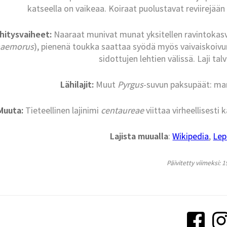
katseella on vaikeaa. Koiraat puolustavat reviirejää
hitysvaiheet
:
Naaraat munivat munat yksitellen ravintokasvi
aemorus
), pienenä toukka saattaa syödä myös vaivaiskoivu
sidottujen lehtien välissä. Laji ta
Lähilajit
:
Muut
Pyrgus
-suvun paksupäät: man
Muuta
:
Tieteellinen lajinimi
centaureae
viittaa virheellisesti 
Lajista muualla
:
Wikipedia
,
Lep
Päivitetty viimeksi: 