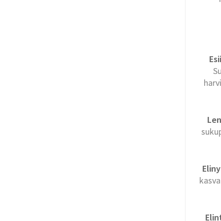
Es
Su
harv
Len
sukup
Elin
kasva
Elin