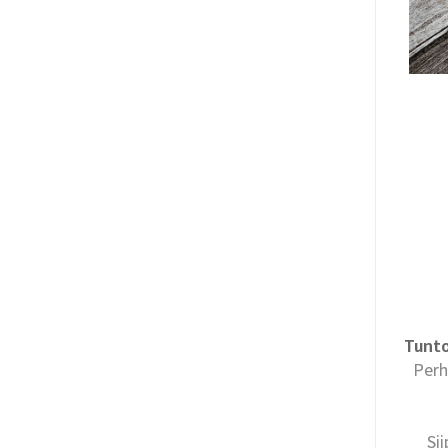
Tunt
Perh
Si