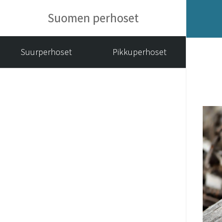
Suomen perhoset
Suurperhoset
Pikkuperhoset