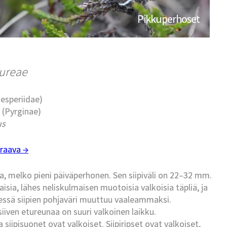
Pikkuperhoset
aureae
esperiidae)
t (Pyrginae)
us
raava →
a, melko pieni päiväperhonen. Sen siipiväli on 22–32 mm.
sia, lähes neliskulmaisen muotoisia valkoisia täpliä, ja
ttäessä siipien pohjaväri muuttuu vaaleammaksi.
 siiven etureunaa on suuri valkoinen laikku.
 siipisuonet ovat valkoiset. Siipiripset ovat valkoiset,