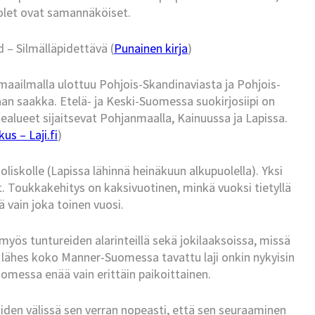
let ovat samannäköiset.
– Silmälläpidettävä (
Punainen kirja
)
s maailmalla ulottuu Pohjois-Skandinaviasta ja Pohjois-
an saakka. Etelä- ja Keski-Suomessa suokirjosiipi on
stealueet sijaitsevat Pohjanmaalla, Kainuussa ja Lapissa.
us – Laji.fi
)
iskolle (Lapissa lähinnä heinäkuun alkupuolella). Yksi
hyt. Toukkakehitys on kaksivuotinen, minkä vuoksi tietyllä
ä vain joka toinen vuosi.
a myös tuntureiden alarinteillä sekä jokilaaksoissa, missä
n lähes koko Manner-Suomessa tavattu laji onkin nykyisin
messa enää vain erittäin paikoittainen.
den välissä sen verran nopeasti, että sen seuraaminen