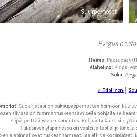
Suurperhoset
Pyrgus cent
Heimo
: Paksupäät (H
Alaheimo
: Kirjosiive
Suku
:
Pyrg
← Edellinen
│
Seu
omerkit
: Suokirjasiipi on paksupääperhosten heimoon kuuluv
osen siivissä on tummanruskeansävyisellä pohjalla selkeärajai
siipiä peittää vaalea karvoitus. Pohjoista kohti siirry
Takasiiven yläpinnassa on vaaleita täpliä, ja lähellä
ipien alapinnat ovat ruskeanharmaat, laajalti valkotäpläiset, ja