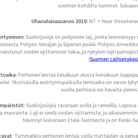
suonten kohdilta tummat. Sukupuo
Uhanalaisuusarvio 2019:
NT = Near threatened 
iintyminen
:
Suokirjosiipi on pohjoinen laji, jonka levinneisyy
omesta Pohjois-Venäjän ja Siperian poikki Pohjois-Amerikka
inaistunut soiden ojittamisen takia, ja nykyisin lajin painopi
(
Suomen Lajitietokesk
toaika
:
Perhonen lentää kesäkuun alusta heinäkuun loppupuol
olvi. Yksittäisillä esiintymispaikoilla lentoaika on varsin ly
suolla perhosia voi havaita yleens
ympäristöt
:
Suokirjosiipiä tavataan soilla ja rämeillä, Lapiss
a muurainta. Laji ei siedä soiden ojittamista, ja aikaisemmi
hävinnyt kokonaan Etelä-Suomesta ja on Keski-Suo
tavat
: Tummahko perhonen lentää soilla mättäiden ja pensai