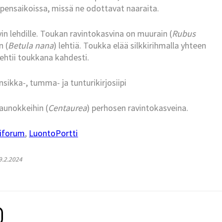
n pensaikoissa, missä ne odottavat naaraita.
n lehdille. Toukan ravintokasvina on muurain (
Rubus
n (
Betula nana
) lehtiä. Toukka elää silkkirihmalla yhteen
lvehtii toukkana kahdesti.
sikka-, tumma- ja tunturikirjosiipi
kaunokkeihin (
Centaurea
) perhosen ravintokasveina.
iforum
,
LuontoPortti
19.2.2024