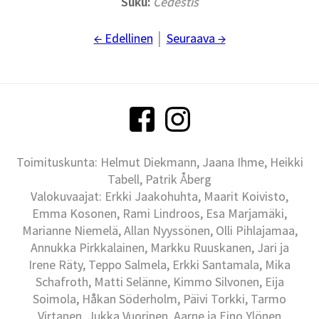
Suku:
C
edestis
← Edellinen
│
Seuraava →
Toimituskunta: Helmut Diekmann, Jaana Ihme, Heikki
Tabell, Patrik Åberg
Valokuvaajat: Erkki Jaakohuhta, Maarit Koivisto,
Emma Kosonen, Rami Lindroos, Esa Marjamäki,
Marianne Niemelä, Allan Nyyssönen, Olli Pihlajamaa,
Annukka Pirkkalainen, Markku Ruuskanen, Jari ja
Irene Räty, Teppo Salmela, Erkki Santamala, Mika
Schafroth, Matti Selänne, Kimmo Silvonen, Eija
Soimola, Håkan Söderholm, Päivi Torkki, Tarmo
Virtanen, Jukka Vuorinen, Aarne ja Eino Ylönen