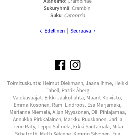
Alaheimo
: Crambinae
Sukuryhmä
: Crambini
Suku
:
Catoptria
← Edellinen
│
Seuraava →
Toimituskunta: Helmut Diekmann, Jaana Ihme, Heikki
Tabell, Patrik Åberg
Valokuvaajat: Erkki Jaakohuhta, Maarit Koivisto,
Emma Kosonen, Rami Lindroos, Esa Marjamäki,
Marianne Niemelä, Allan Nyyssönen, Olli Pihlajamaa,
Annukka Pirkkalainen, Markku Ruuskanen, Jari ja
Irene Räty, Teppo Salmela, Erkki Santamala, Mika
Schafroth, Matti Selänne, Kimmo Silvonen, Eija