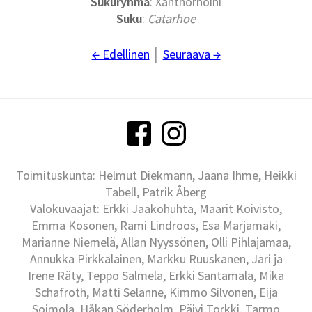
Sukuryhmä
: Xanthorhoini
Suku
:
Catarhoe
← Edellinen
│
Seuraava →
Toimituskunta: Helmut Diekmann, Jaana Ihme, Heikki
Tabell, Patrik Åberg
Valokuvaajat: Erkki Jaakohuhta, Maarit Koivisto,
Emma Kosonen, Rami Lindroos, Esa Marjamäki,
Marianne Niemelä, Allan Nyyssönen, Olli Pihlajamaa,
Annukka Pirkkalainen, Markku Ruuskanen, Jari ja
Irene Räty, Teppo Salmela, Erkki Santamala, Mika
Schafroth, Matti Selänne, Kimmo Silvonen, Eija
Soimola, Håkan Söderholm, Päivi Torkki, Tarmo