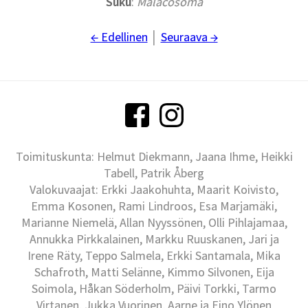
Suku
:
Malacosoma
← Edellinen
│
Seuraava →
Toimituskunta: Helmut Diekmann, Jaana Ihme, Heikki
Tabell, Patrik Åberg
Valokuvaajat: Erkki Jaakohuhta, Maarit Koivisto,
Emma Kosonen, Rami Lindroos, Esa Marjamäki,
Marianne Niemelä, Allan Nyyssönen, Olli Pihlajamaa,
Annukka Pirkkalainen, Markku Ruuskanen, Jari ja
Irene Räty, Teppo Salmela, Erkki Santamala, Mika
Schafroth, Matti Selänne, Kimmo Silvonen, Eija
Soimola, Håkan Söderholm, Päivi Torkki, Tarmo
Virtanen, Jukka Vuorinen, Aarne ja Eino Ylönen