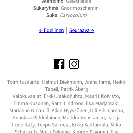
Alaheimo
: Gelechiinae
Sukuryhmä
: Gnorimoschemini
Suku
:
Caryocolum
← Edellinen
│
Seuraava →
Toimituskunta: Helmut Diekmann, Jaana Ihme, Heikki
Tabell, Patrik Åberg
Valokuvaajat: Erkki Jaakohuhta, Maarit Koivisto,
Emma Kosonen, Rami Lindroos, Esa Marjamäki,
Marianne Niemelä, Allan Nyyssönen, Olli Pihlajamaa,
Annukka Pirkkalainen, Markku Ruuskanen, Jari ja
Irene Räty, Teppo Salmela, Erkki Santamala, Mika
Schafroth, Matti Selänne, Kimmo Silvonen, Eija