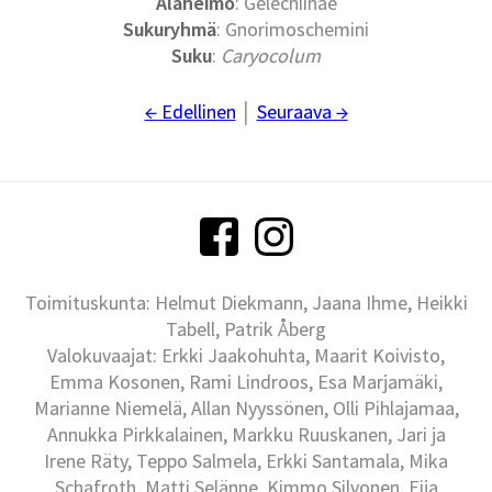
Alaheimo
: Gelechiinae
Sukuryhmä
: Gnorimoschemini
Suku
:
Caryocolum
← Edellinen
│
Seuraava →
Toimituskunta: Helmut Diekmann, Jaana Ihme, Heikki
Tabell, Patrik Åberg
Valokuvaajat: Erkki Jaakohuhta, Maarit Koivisto,
Emma Kosonen, Rami Lindroos, Esa Marjamäki,
Marianne Niemelä, Allan Nyyssönen, Olli Pihlajamaa,
Annukka Pirkkalainen, Markku Ruuskanen, Jari ja
Irene Räty, Teppo Salmela, Erkki Santamala, Mika
Schafroth, Matti Selänne, Kimmo Silvonen, Eija