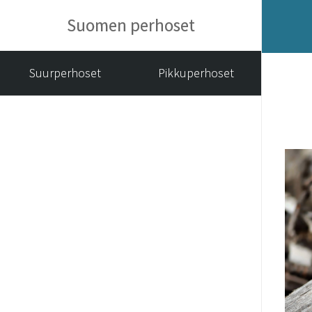
Suomen perhoset
Suurperhoset
Pikkuperhoset