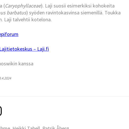
a (
Caryophyllaceae
). Laji suosii esimerkiksi kohokeita
hus barbatus
) syöden ravintokasvinsa siemenillä. Toukka
Laji talvehtii kotelona.
epiforum
jitietokeskus – Laji.fi
hoswikin kanssa
3.4.2024
me, Heikki Tabell, Patrik Åberg