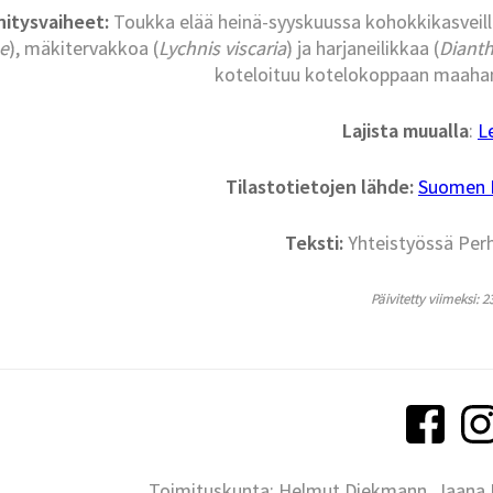
hitysvaiheet:
Toukka elää heinä-syyskuussa kohokkikasveill
ne
), mäkitervakkoa (
Lychnis viscaria
) ja harjaneilikkaa (
Diant
koteloituu kotelokoppaan maahan. 
Lajista muualla
:
L
Tilastotietojen lähde:
Suomen La
Teksti:
Yhteistyössä Per
Päivitetty viimeksi: 2
Toimituskunta: Helmut Diekmann, Jaana Ih