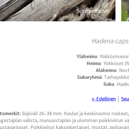
Suurperhoset
Hadena caps
Yläheimo
: Yökkösmaise
Heimo
: Yökköset (
Alaheimo
: Noc
Sukuryhmä
: Tarhayökkö
Suku
:
Hade
← Edellinen
│
Seu
tomerkit:
Siipiväli 26–38 mm. Kaulus ja keskiruumis ruskeat
ngastäplän välistä, munuaistäplän ja ulomman poikkiviirun väl
stavarjoiset. Poikkiviirut kaksinkertaiset, mustat, pohjavärit