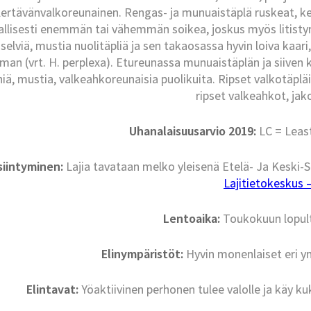
lertävänvalkoreunainen. Rengas- ja munuaistäplä ruskeat, k
allisesti enemmän tai vähemmän soikea, joskus myös litistyn
selviä, mustia nuolitäpliä ja sen takaosassa hyvin loiva kaa
man (vrt. H. perplexa). Etureunassa munuaistäplän ja siiven kä
niä, mustia, valkeahkoreunaisia puolikuita. Ripset valkotäp
ripset valkeahkot, jako
Uhanalaisuusarvio 2019:
LC = Leas
siintyminen:
Lajia tavataan melko yleisenä Etelä- Ja Keski-
Lajitietokeskus – 
Lentoaika:
Toukokuun lopul
Elinympäristöt:
Hyvin monenlaiset eri ym
Elintavat:
Yöaktiivinen perhonen tulee valolle ja käy kuki