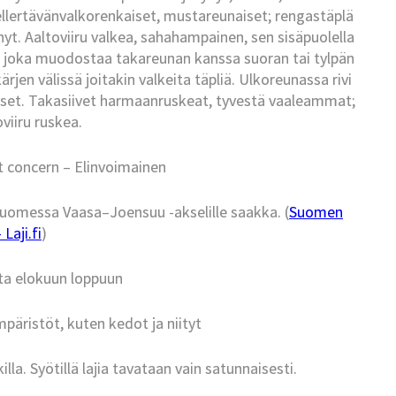
ellertävänvalkorenkaiset, mustareunaiset; rengastäplä
yt. Aaltoviiru valkea, sahahampainen, sen sisäpuolella
ri, joka muodostaa takareunan kanssa suoran tai tylpän
rjen välissä joitakin valkeita täpliä. Ulkoreunassa rivi
läiset. Takasiivet harmaanruskeat, tyvestä vaaleammat;
viiru ruskea.
t concern – Elinvoimainen
Suomessa Vaasa–Joensuu -akselille saakka. (
Suomen
Laji.fi
)
ta elokuun loppuun
päristöt, kuten kedot ja niityt
lla. Syötillä lajia tavataan vain satunnaisesti.