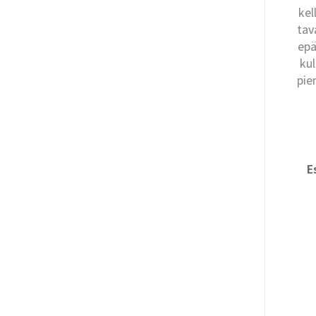
kel
tav
epä
kul
pie
E