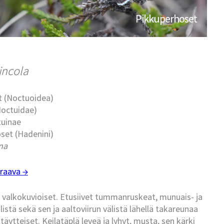
Pikkuperhoset
incola
t (Noctuoidea)
Noctuidae)
tuinae
set (Hadenini)
na
raava →
, valkokuvioiset. Etusiivet tummanruskeat, munuais- ja
istä sekä sen ja aaltoviirun välistä lähellä takareunaa
äytteiset. Keilatäplä leveä ja lyhyt, musta, sen kärki