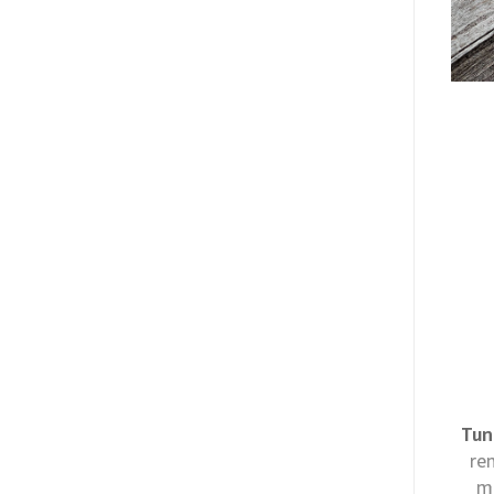
Tun
re
mu