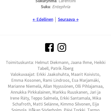
Sukuryhmä
: Larentiini
Suku
:
Entephria
← Edellinen
│
Seuraava →
Toimituskunta: Helmut Diekmann, Jaana Ihme, Heikki
Tabell, Patrik Åberg
Valokuvaajat: Erkki Jaakohuhta, Maarit Koivisto,
Emma Kosonen, Rami Lindroos, Esa Marjamäki,
Marianne Niemelä, Allan Nyyssönen, Olli Pihlajamaa,
Annukka Pirkkalainen, Markku Ruuskanen, Jari ja
Irene Räty, Teppo Salmela, Erkki Santamala, Mika
Schafroth, Matti Selänne, Kimmo Silvonen, Eija
Soimola, Håkan Söderholm, Päivi Torkki, Tarmo