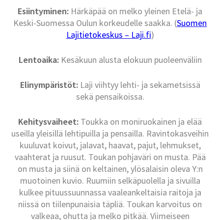
Esiintyminen:
Härkäpää on melko yleinen Etelä- ja
Keski-Suomessa Oulun korkeudelle saakka. (
Suomen
Lajitietokeskus – Laji.fi
)
Lentoaika:
Kesäkuun alusta elokuun puoleenväliin
Elinympäristöt:
Laji viihtyy lehti- ja sekametsissä
sekä pensaikoissa.
Kehitysvaiheet:
Toukka on moniruokainen ja elää
useilla yleisillä lehtipuilla ja pensailla. Ravintokasveihin
kuuluvat koivut, jalavat, haavat, pajut, lehmukset,
vaahterat ja ruusut. Toukan pohjaväri on musta. Pää
on musta ja siinä on keltainen, ylösalaisin oleva Y:n
muotoinen kuvio. Ruumiin selkäpuolella ja sivuilla
kulkee pituussuunnassa vaaleankeltaisia raitoja ja
niissä on tiilenpunaisia täpliä. Toukan karvoitus on
valkeaa, ohutta ja melko pitkää. Viimeiseen