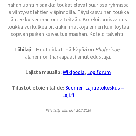
nahanluontiin saakka toukat elävät suurissa ryhmissä
ja viihtyvät lehtien yläpinnoilla. Täysikasvuinen toukka
lähtee kulkemaan omia teitään. Koteloitumisvalmis
toukka voi kulkea pitkiäkin matkoja ennen kuin löytää
sopivan paikan kaivautua maahan. Kotelo talvehtii.
Lähilajit:
Muut nirkot. Härkäpää on
Phalerinae
-
alaheimon (härkäpäät) ainut edustaja.
Lajista muualla:
Wikipedia
,
Lepiforum
Tilastotietojen lähde:
Suomen Lajitietokeskus –
Laji.fi
Päivitetty viimeksi: 26.7.2026