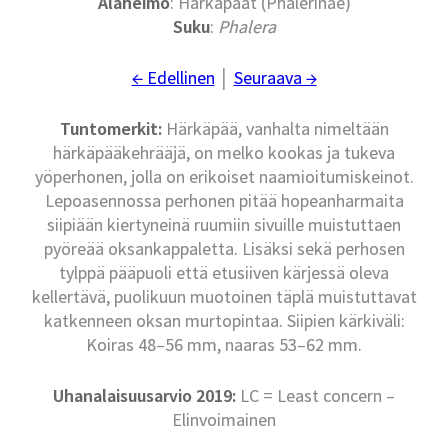
Alaheimo
: Härkäpäät (Phalerinae)
Suku
:
Phalera
← Edellinen
│
Seuraava →
Tuntomerkit:
Härkäpää, vanhalta nimeltään
härkäpääkehrääjä, on melko kookas ja tukeva
yöperhonen, jolla on erikoiset naamioitumiskeinot.
Lepoasennossa perhonen pitää hopeanharmaita
siipiään kiertyneinä ruumiin sivuille muistuttaen
pyöreää oksankappaletta. Lisäksi sekä perhosen
tylppä pääpuoli että etusiiven kärjessä oleva
kellertävä, puolikuun muotoinen täplä muistuttavat
katkenneen oksan murtopintaa. Siipien kärkiväli:
Koiras 48–56 mm, naaras 53–62 mm.
Uhanalaisuusarvio 2019:
LC = Least concern –
Elinvoimainen