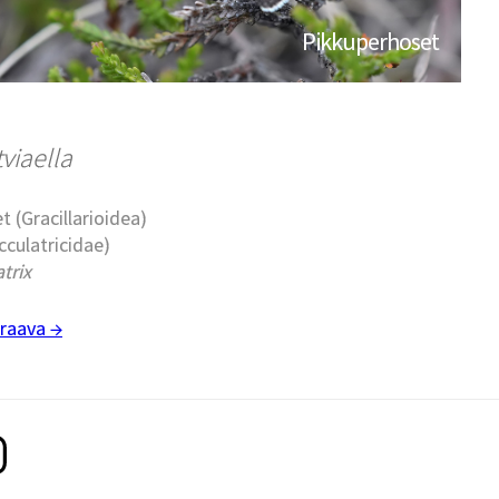
Pikkuperhoset
tviaella
t (Gracillarioidea)
cculatricidae)
trix
raava →