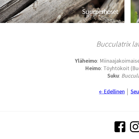
Suurperhoset
Bucculatrix la
Yläheimo
: Miinaajakoimaise
Heimo
: Töyhtökoit (Bu
Suku
:
Buccula
← Edellinen
│
Seu