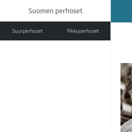
Suomen perhoset
Suurperhoset
Pikkuperhoset