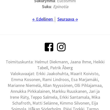
Sukuryhmä
: Eucosmini
Suku
:
Epinotia
← Edellinen
│
Seuraava →
Toimituskunta: Helmut Diekmann, Jaana Ihme, Heikki
Tabell, Patrik Åberg
Valokuvaajat: Erkki Jaakohuhta, Maarit Koivisto,
Emma Kosonen, Rami Lindroos, Esa Marjamäki,
Marianne Niemelä, Allan Nyyssönen, Olli Pihlajamaa,
Annukka Pirkkalainen, Markku Ruuskanen, Jari ja
Irene Räty, Teppo Salmela, Erkki Santamala, Mika
Schafroth, Matti Selänne, Kimmo Silvonen, Eija
Soimola, Håkan Söderholm, Päivi Torkki, Tarmo