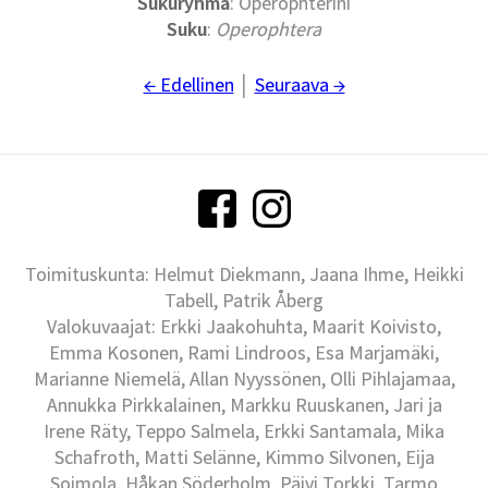
Sukuryhmä
: Operophterini
Suku
:
Operophtera
← Edellinen
│
Seuraava →
Toimituskunta: Helmut Diekmann, Jaana Ihme, Heikki
Tabell, Patrik Åberg
Valokuvaajat: Erkki Jaakohuhta, Maarit Koivisto,
Emma Kosonen, Rami Lindroos, Esa Marjamäki,
Marianne Niemelä, Allan Nyyssönen, Olli Pihlajamaa,
Annukka Pirkkalainen, Markku Ruuskanen, Jari ja
Irene Räty, Teppo Salmela, Erkki Santamala, Mika
Schafroth, Matti Selänne, Kimmo Silvonen, Eija
Soimola, Håkan Söderholm, Päivi Torkki, Tarmo