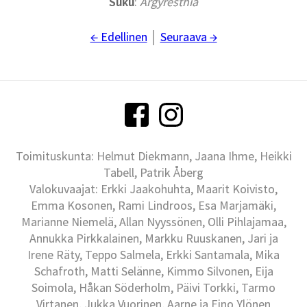
Suku
:
Argyresthia
← Edellinen
│
Seuraava →
Toimituskunta: Helmut Diekmann, Jaana Ihme, Heikki
Tabell, Patrik Åberg
Valokuvaajat: Erkki Jaakohuhta, Maarit Koivisto,
Emma Kosonen, Rami Lindroos, Esa Marjamäki,
Marianne Niemelä, Allan Nyyssönen, Olli Pihlajamaa,
Annukka Pirkkalainen, Markku Ruuskanen, Jari ja
Irene Räty, Teppo Salmela, Erkki Santamala, Mika
Schafroth, Matti Selänne, Kimmo Silvonen, Eija
Soimola, Håkan Söderholm, Päivi Torkki, Tarmo
Virtanen, Jukka Vuorinen, Aarne ja Eino Ylönen