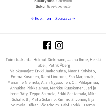
Sukuryhmä
: Cochylini
Suku
:
Brevicornutia
← Edellinen
│
Seuraava →
Toimituskunta: Helmut Diekmann, Jaana Ihme, Heikki
Tabell, Patrik Åberg
Valokuvaajat: Erkki Jaakohuhta, Maarit Koivisto,
Emma Kosonen, Rami Lindroos, Esa Marjamäki,
Marianne Niemelä, Allan Nyyssönen, Olli Pihlajamaa,
Annukka Pirkkalainen, Markku Ruuskanen, Jari ja
Irene Räty, Teppo Salmela, Erkki Santamala, Mika
Schafroth, Matti Selänne, Kimmo Silvonen, Eija
Soimola, Håkan Söderholm, Päivi Torkki, Tarmo