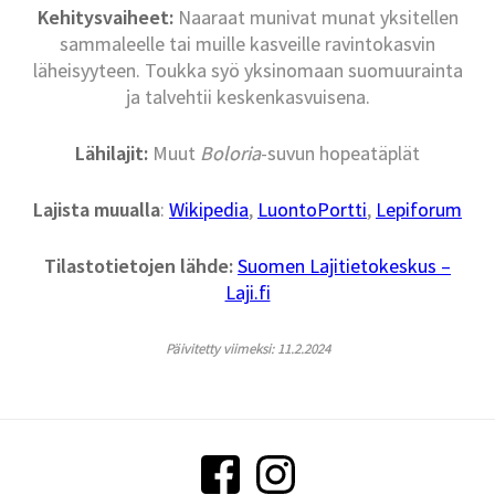
Kehitysvaiheet:
Naaraat munivat munat yksitellen
sammaleelle tai muille kasveille ravintokasvin
läheisyyteen. Toukka syö yksinomaan suomuurainta
ja talvehtii keskenkasvuisena.
Lähilajit:
Muut
Boloria
-suvun hopeatäplät
Lajista muualla
:
Wikipedia
,
LuontoPortti
,
Lepiforum
Tilastotietojen lähde:
Suomen Lajitietokeskus –
Laji.fi
Päivitetty viimeksi: 11.2.2024