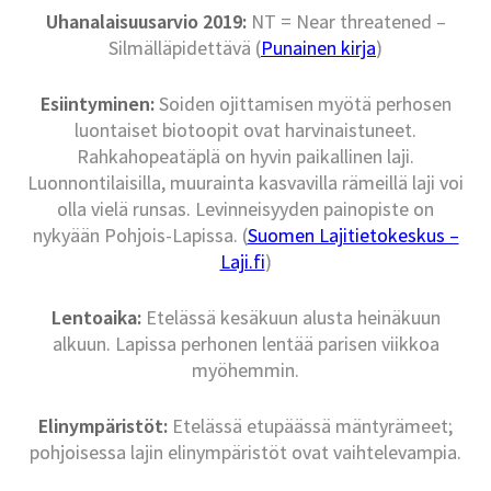
Uhanalaisuusarvio 2019:
NT = Near threatened –
Silmälläpidettävä (
Punainen kirja
)
Esiintyminen:
Soiden ojittamisen myötä perhosen
luontaiset biotoopit ovat harvinaistuneet.
Rahkahopeatäplä on hyvin paikallinen laji.
Luonnontilaisilla, muurainta kasvavilla rämeillä laji voi
olla vielä runsas. Levinneisyyden painopiste on
nykyään Pohjois-Lapissa. (
Suomen Lajitietokeskus –
Laji.fi
)
Lentoaika:
Etelässä kesäkuun alusta heinäkuun
alkuun. Lapissa perhonen lentää parisen viikkoa
myöhemmin.
Elinympäristöt:
Etelässä etupäässä mäntyrämeet;
pohjoisessa lajin elinympäristöt ovat vaihtelevampia.