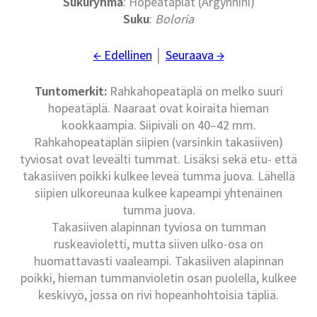
Sukuryhmä
: Hopeatäplät (Argynnini)
Suku
:
Boloria
← Edellinen
│
Seuraava →
Tuntomerkit:
Rahkahopeatäplä on melko suuri
hopeatäplä. Naaraat ovat koiraita hieman
kookkaampia. Siipiväli on 40–42 mm.
Rahkahopeatäplän siipien (varsinkin takasiiven)
tyviosat ovat leveälti tummat. Lisäksi sekä etu- että
takasiiven poikki kulkee leveä tumma juova. Lähellä
siipien ulkoreunaa kulkee kapeampi yhtenäinen
tumma juova.
Takasiiven alapinnan tyviosa on tumman
ruskeavioletti, mutta siiven ulko-osa on
huomattavasti vaaleampi. Takasiiven alapinnan
poikki, hieman tummanvioletin osan puolella, kulkee
keskivyö, jossa on rivi hopeanhohtoisia täpliä.