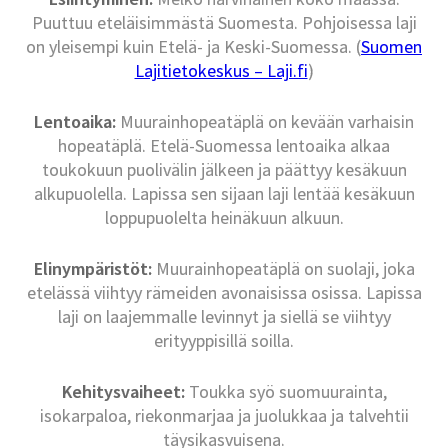
Puuttuu eteläisimmästä Suomesta. Pohjoisessa laji
on yleisempi kuin Etelä- ja Keski-Suomessa. (
Suomen
Lajitietokeskus – Laji.fi
)
Lentoaika:
Muurainhopeatäplä on kevään varhaisin
hopeatäplä. Etelä-Suomessa lentoaika alkaa
toukokuun puolivälin jälkeen ja päättyy kesäkuun
alkupuolella. Lapissa sen sijaan laji lentää kesäkuun
loppupuolelta heinäkuun alkuun.
Elinympäristöt:
Muurainhopeatäplä on suolaji, joka
etelässä viihtyy rämeiden avonaisissa osissa. Lapissa
laji on laajemmalle levinnyt ja siellä se viihtyy
erityyppisillä soilla.
Kehitysvaiheet:
Toukka syö suomuurainta,
isokarpaloa, riekonmarjaa ja juolukkaa ja talvehtii
täysikasvuisena.