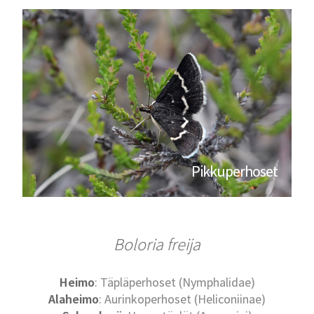
Pikkuperhoset
Boloria freija
Heimo
: Täpläperhoset (Nymphalidae)
Alaheimo
: Aurinkoperhoset (Heliconiinae)