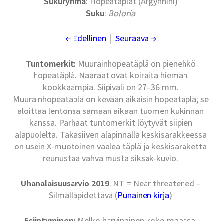
Sukuryhmä
: Hopeatäplät (Argynnini)
Suku
:
Boloria
← Edellinen
│
Seuraava →
Tuntomerkit:
Muurainhopeatäplä on pienehkö
hopeatäplä. Naaraat ovat koiraita hieman
kookkaampia. Siipiväli on 27–36 mm.
Muurainhopeatäplä on kevään aikaisin hopeatäplä; se
aloittaa lentonsa samaan aikaan tuomen kukinnan
kanssa. Parhaat tuntomerkit löytyvät siipien
alapuolelta. Takasiiven alapinnalla keskisarakkeessa
on usein X-muotoinen vaalea täplä ja keskisaraketta
reunustaa vahva musta siksak-kuvio.
Uhanalaisuusarvio 2019:
NT = Near threatened –
Silmälläpidettävä (
Punainen kirja
)
Esiintyminen:
Melko harvinainen koko maassa.