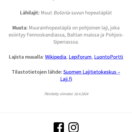
Lähilajit:
Muut
Boloria
-suvun hopeatäplät
Muuta:
Muurainhopeatäplä on pohjoinen laji, joka
esiintyy Fennoskandiassa, Baltian maissa ja Pohjois-
Siperiasssa.
Lajista muualla
:
Wikipedia
,
Lepiforum
,
LuontoPortti
Tilastotietojen lähde:
Suomen Lajitietokeskus –
Laji.fi
Päivitetty viimeksi: 16.4.2024