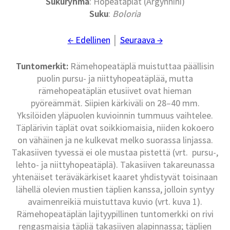
Sukuryhmä
: Hopeatäplät (Argynnini)
Suku
:
Boloria
← Edellinen
│
Seuraava →
Tuntomerkit:
Rämehopeatäplä muistuttaa päällisin
puolin pursu- ja niittyhopeatäplää, mutta
rämehopeatäplän etusiivet ovat hieman
pyöreämmät. Siipien kärkiväli on 28–40 mm.
Yksilöiden yläpuolen kuvioinnin tummuus vaihtelee.
Täplärivin täplät ovat soikkiomaisia, niiden kokoero
on vähäinen ja ne kulkevat melko suorassa linjassa.
Takasiiven tyvessä ei ole mustaa pistettä (vrt. pursu-,
lehto- ja niittyhopeatäplä). Takasiiven takareunassa
yhtenäiset teräväkärkiset kaaret yhdistyvät toisinaan
lähellä olevien mustien täplien kanssa, jolloin syntyy
avaimenreikiä muistuttava kuvio (vrt. kuva 1).
Rämehopeatäplän lajityypillinen tuntomerkki on rivi
rengasmaisia täpliä takasiiven alapinnassa; täplien