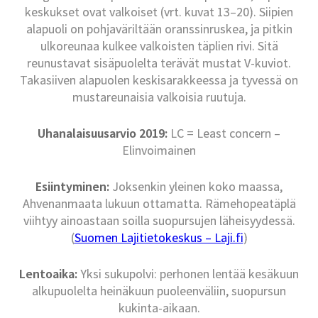
keskukset ovat valkoiset (vrt. kuvat 13–20). Siipien
alapuoli on pohjaväriltään oranssinruskea, ja pitkin
ulkoreunaa kulkee valkoisten täplien rivi. Sitä
reunustavat sisäpuolelta terävät mustat V-kuviot.
Takasiiven alapuolen keskisarakkeessa ja tyvessä on
mustareunaisia valkoisia ruutuja.
Uhanalaisuusarvio 2019:
LC = Least concern –
Elinvoimainen
Esiintyminen:
Joksenkin yleinen koko maassa,
Ahvenanmaata lukuun ottamatta. Rämehopeatäplä
viihtyy ainoastaan soilla suopursujen läheisyydessä.
(
Suomen Lajitietokeskus – Laji.fi
)
Lentoaika:
Yksi sukupolvi: perhonen lentää kesäkuun
alkupuolelta heinäkuun puoleenväliin, suopursun
kukinta-aikaan.