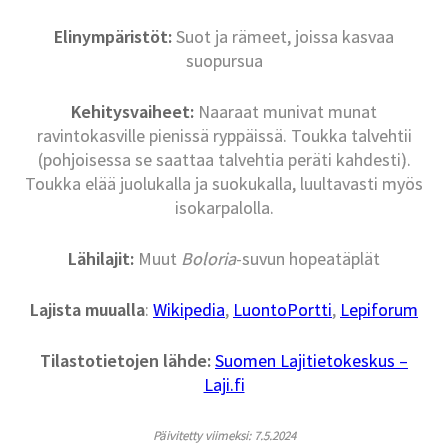
Elinympäristöt:
Suot ja rämeet, joissa kasvaa
suopursua
Kehitysvaiheet:
Naaraat munivat munat
ravintokasville pienissä ryppäissä. Toukka talvehtii
(pohjoisessa se saattaa talvehtia peräti kahdesti).
Toukka elää juolukalla ja suokukalla, luultavasti myös
isokarpalolla.
Lähilajit:
Muut
Boloria
-suvun hopeatäplät
Lajista muualla
:
Wikipedia
,
LuontoPortti
,
Lepiforum
Tilastotietojen lähde:
Suomen Lajitietokeskus –
Laji.fi
Päivitetty viimeksi: 7.5.2024