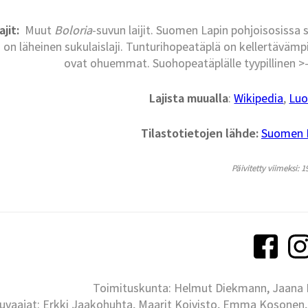
ajit:
Muut
Boloria
-suvun laijit. Suomen Lapin pohjoisosiss
 on läheinen sukulaislaji. Tunturihopeatäplä on kellertävämpi,
ovat ohuemmat. Suohopeatäplälle tyypillinen >-
Lajista muualla
:
Wikipedia
,
Luo
Tilastotietojen lähde:
Suomen La
Päivitetty viimeksi: 1
Toimituskunta: Helmut Diekmann, Jaana Ih
uvaajat: Erkki Jaakohuhta, Maarit Koivisto, Emma Kosonen,