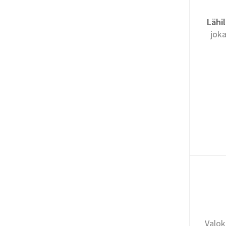
Lähil
joka
Valok