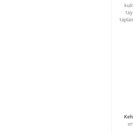
kul
täy
täplän
Keh
or