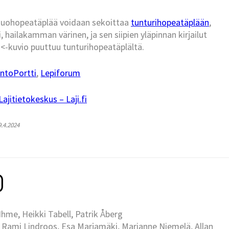
a suohopeatäplää voidaan sekoittaa
tunturihopeatäplään
,
 hailakamman värinen, ja sen siipien yläpinnan kirjailut
<-kuvio puuttuu tunturihopeatäplältä.
ntoPortti
,
Lepiforum
jitietokeskus – Laji.fi
9.4.2024
me, Heikki Tabell, Patrik Åberg
 Rami Lindroos, Esa Marjamäki, Marianne Niemelä, Allan