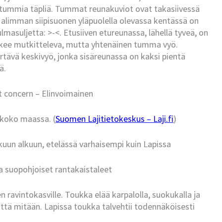
a tummia täpliä. Tummat reunakuviot ovat takasiivessä
 alimman siipisuonen yläpuolella olevassa kentässä on
masuljetta: >-<. Etusiiven etureunassa, lähellä tyveä, on
ulkee mutkitteleva, mutta yhtenäinen tumma vyö.
ertävä keskivyö, jonka sisäreunassa on kaksi pientä
ä.
t concern – Elinvoimainen
 koko maassa. (
Suomen Lajitietokeskus – Laji.fi
)
kuun alkuun, etelässä varhaisempi kuin Lapissa
a suopohjoiset rantakaistaleet
 ravintokasville. Toukka elää karpalolla, suokukalla ja
ättä mitään. Lapissa toukka talvehtii todennäköisesti