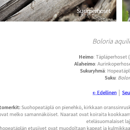
Suurperhoset
Boloria aquil
Heimo
: Täpläperhoset
Alaheimo
: Aurinkoperhose
Sukuryhmä
: Hopeatäpl
Suku
:
Bolor
← Edellinen
│
Seu
tomerkit:
Suohopeatäplä on pienehkö, kirkkaan oranssinruske
ovat melko samannäköiset. Naaraat ovat koiraita kookkaamp
eteläsuomalaiset laj
hopeatäplän etusiivet ovat muodoltaan kapeat ja kulmikkaat,