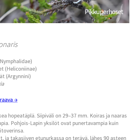
Pikkuperhoset
onaris
 (Nymphalidae)
t (Heliconiinae)
ät (Argynnini)
ia
raava →
a hopeatäplä. Siipiväli on 29–37 mm. Koiras ja naaras
ia. Pohjois-Lapin yksilöt ovat punertavampia kuin
itoverinsa.
 ja takasiiven etunurkassa on terävä, lähes 90 asteen