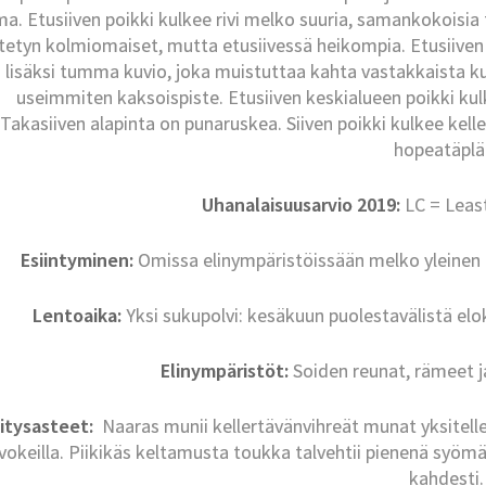
ma. Etusiiven poikki kulkee rivi melko suuria, samankokoisi
tetyn kolmiomaiset, mutta etusiivessä heikompia. Etusiiven
 lisäksi tumma kuvio, joka muistuttaa kahta vastakkaista kul
useimmiten kaksoispiste. Etusiiven keskialueen poikki k
Takasiiven alapinta on punaruskea. Siiven poikki kulkee kell
hopeatäplä
Uhanalaisuusarvio 2019:
LC = Leas
Esiintyminen:
Omissa elinympäristöissään melko yleinen
Lentoaika:
Yksi sukupolvi: kesäkuun puolestavälistä elo
Elinympäristöt:
Soiden reunat, rämeet j
itysasteet:
Naaras munii kellertävänvihreät munat yksitellen
vokeilla. Piikikäs keltamusta toukka talvehtii pienenä syöm
kahdesti.