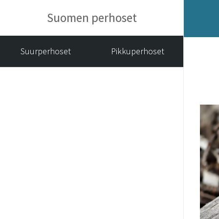
Suomen perhoset
Suurperhoset
Pikkuperhoset