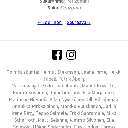
Sukuryhmä
: Perizomini
Suku
:
Perizoma
← Edellinen
│
Seuraava →
Toimituskunta: Helmut Diekmann, Jaana Ihme, Heikki
Tabell, Patrik Åberg
Valokuvaajat: Erkki Jaakohuhta, Maarit Koivisto,
Emma Kosonen, Rami Lindroos, Esa Marjamäki,
Marianne Niemelä, Allan Nyyssönen, Olli Pihlajamaa,
Annukka Pirkkalainen, Markku Ruuskanen, Jari ja
Irene Räty, Teppo Salmela, Erkki Santamala, Mika
Schafroth, Matti Selänne, Kimmo Silvonen, Eija
Soimola, Håkan Söderholm, Päivi Torkki, Tarmo