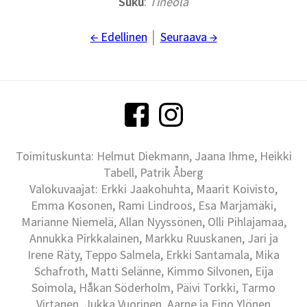
Suku
:
Tineola
← Edellinen
│
Seuraava →
Toimituskunta: Helmut Diekmann, Jaana Ihme, Heikki
Tabell, Patrik Åberg
Valokuvaajat: Erkki Jaakohuhta, Maarit Koivisto,
Emma Kosonen, Rami Lindroos, Esa Marjamäki,
Marianne Niemelä, Allan Nyyssönen, Olli Pihlajamaa,
Annukka Pirkkalainen, Markku Ruuskanen, Jari ja
Irene Räty, Teppo Salmela, Erkki Santamala, Mika
Schafroth, Matti Selänne, Kimmo Silvonen, Eija
Soimola, Håkan Söderholm, Päivi Torkki, Tarmo
Virtanen, Jukka Vuorinen, Aarne ja Eino Ylönen