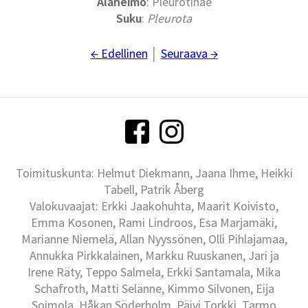
Alaheimo
: Pleurotinae
Suku
:
Pleurota
← Edellinen
│
Seuraava →
Toimituskunta: Helmut Diekmann, Jaana Ihme, Heikki
Tabell, Patrik Åberg
Valokuvaajat: Erkki Jaakohuhta, Maarit Koivisto,
Emma Kosonen, Rami Lindroos, Esa Marjamäki,
Marianne Niemelä, Allan Nyyssönen, Olli Pihlajamaa,
Annukka Pirkkalainen, Markku Ruuskanen, Jari ja
Irene Räty, Teppo Salmela, Erkki Santamala, Mika
Schafroth, Matti Selänne, Kimmo Silvonen, Eija
Soimola, Håkan Söderholm, Päivi Torkki, Tarmo