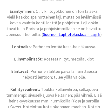
Esiintyminen:
Oliivikiiltoyökkönen on toistaiseksi
vielä kaakkoispainotteinen laji, mutta on leviämässä
kovaa vauhtia kohti länttä ja pohjoista. Laji onkin
tavattu jo Porista ja pohjoisimmillaan se on havaittu
Joensuun tienoilta. (
Suomen Lajitietokeskus – Laji.fi
)
Lentoaika:
Perhonen lentää kesä-heinäkuussa.
Elinympäristöt:
Kosteat niityt, metsäaukiot
Elintavat:
Perhonen lähtee päivällä häirittäessä
helposti lentoon; tulee yöllä valolle.
Kehitysvaiheet:
Toukka kellanvihreä; selkäjuova
tummempi; sivuselkäjuova keltainen; pää vihreä. Elää
heinä-syyskuussa mm. nurmikoilla (
Poa
) ja saroilla
(
Carex
). Koteloituu kotelokoppaan maahan. Kotelo