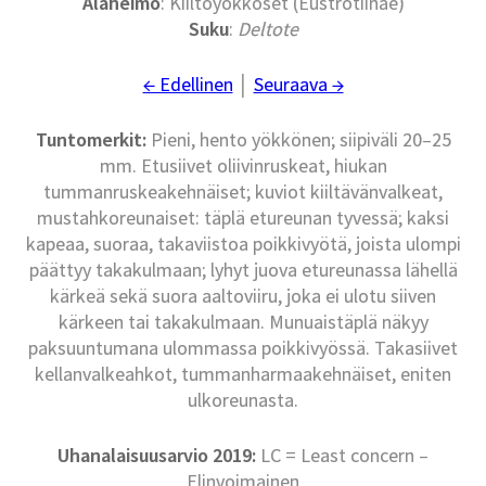
Alaheimo
: Kiiltoyökköset (Eustrotiinae)
Suku
:
Deltote
← Edellinen
│
Seuraava →
Tuntomerkit:
Pieni, hento yökkönen; siipiväli 20–25
mm. Etusiivet oliivinruskeat, hiukan
tummanruskeakehnäiset; kuviot kiiltävänvalkeat,
mustahkoreunaiset: täplä etureunan tyvessä; kaksi
kapeaa, suoraa, takaviistoa poikkivyötä, joista ulompi
päättyy takakulmaan; lyhyt juova etureunassa lähellä
kärkeä sekä suora aaltoviiru, joka ei ulotu siiven
kärkeen tai takakulmaan. Munuaistäplä näkyy
paksuuntumana ulommassa poikkivyössä. Takasiivet
kellanvalkeahkot, tummanharmaakehnäiset, eniten
ulkoreunasta.
Uhanalaisuusarvio 2019:
LC = Least concern –
Elinvoimainen