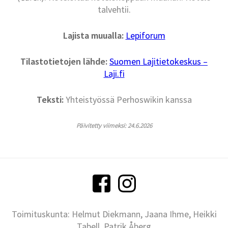
talvehtii.
Lajista muualla:
Lepiforum
Tilastotietojen lähde:
Suomen Lajitietokeskus –
Laji.fi
Teksti:
Yhteistyössä Perhoswikin kanssa
Päivitetty viimeksi: 24.6.2026
Toimituskunta: Helmut Diekmann, Jaana Ihme, Heikki
Tabell, Patrik Åberg