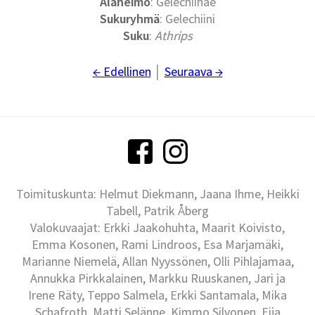
Alaheimo
: Gelechiinae
Sukuryhmä
: Gelechiini
Suku
:
Athrips
← Edellinen
│
Seuraava →
Toimituskunta: Helmut Diekmann, Jaana Ihme, Heikki
Tabell, Patrik Åberg
Valokuvaajat: Erkki Jaakohuhta, Maarit Koivisto,
Emma Kosonen, Rami Lindroos, Esa Marjamäki,
Marianne Niemelä, Allan Nyyssönen, Olli Pihlajamaa,
Annukka Pirkkalainen, Markku Ruuskanen, Jari ja
Irene Räty, Teppo Salmela, Erkki Santamala, Mika
Schafroth, Matti Selänne, Kimmo Silvonen, Eija