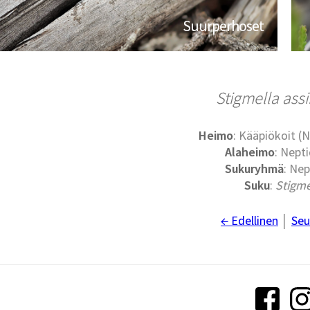
Suurperhoset
Stigmella assi
Heimo
: Kääpiökoit (N
Alaheimo
: Nepti
Sukuryhmä
: Nep
Suku
:
Stigme
← Edellinen
│
Seu