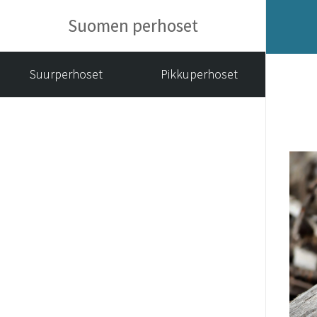
Suomen perhoset
Suurperhoset
Pikkuperhoset