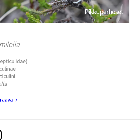
Pikkuperhoset
milella
epticulidae)
culinae
ticulini
lla
raava →