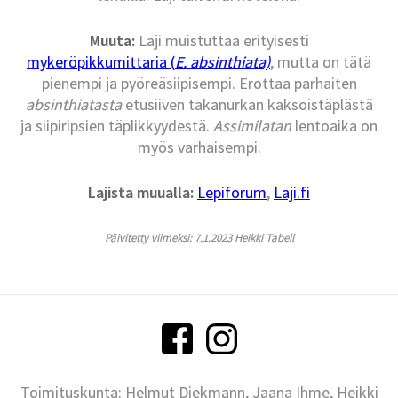
Muuta:
Laji muistuttaa erityisesti
mykeröpikkumittaria (
E. absinthiata)
, mutta on tätä
pienempi ja pyöreäsiipisempi. Erottaa parhaiten
absinthiatasta
etusiiven takanurkan kaksoistäplästä
ja siipiripsien täplikkyydestä.
Assimilatan
lentoaika on
myös varhaisempi.
Lajista muualla:
Lepiforum
,
Laji.fi
Päivitetty viimeksi: 7.1.2023 Heikki Tabell
Toimituskunta: Helmut Diekmann, Jaana Ihme, Heikki