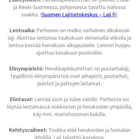
ja Keski-Suomessa, pohjoisessa tavattu Ivalossa
saakka. (
Suomen Lajitietokeskus – Laji.fi
)
Lentoaika:
Perhonen on melko varhainen alkukesän
laji. Aloittaa lentonsa toukokuun viimeisellä viikolla ja
lentoa kestää heinäkuun alkupuolelle. Lennon huippu
ajoittuu kesäkuun puoliväliin.
Elinympäristö:
Herukkapikkumittari on puutarhalaji;
tyypillistä elinympäristöä ovat pihapiirit, puutarhat,
puistot ja peltojen laitamat.
Elintavat:
Lentää öisin ja tulee valolle. Perhosta voi
löytää lentämässä nokkosten ja herukoiden ympärillä,
käy mm. maitohorsman kukilla.
Kehitysvaiheet:
Toukka elää herukoiden ja humalan
lehdillä. Laji talvehtii kotelona.