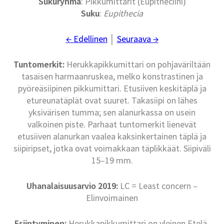
Sukuryhmä
: Pikkumittarit (Eupitheciini)
Suku
:
Eupithecia
← Edellinen
│
Seuraava →
Tuntomerkit:
Herukkapikkumittari on pohjaväriltään
tasaisen harmaanruskea, melko konstrastinen ja
pyöreäsiipinen pikkumittari. Etusiiven keskitäplä ja
etureunatäplät ovat suuret. Takasiipi on lähes
yksivärisen tumma; sen alanurkassa on usein
valkoinen piste. Parhaat tuntomerkit lienevät
etusiiven alanurkan vaalea kaksinkertainen täplä ja
siipiripset, jotka ovat voimakkaan täplikkäät. Siipiväli
15–19 mm.
Uhanalaisuusarvio 2019:
LC = Least concern –
Elinvoimainen
Esiintyminen:
Herukkapikkumittari on yleinen Etelä-